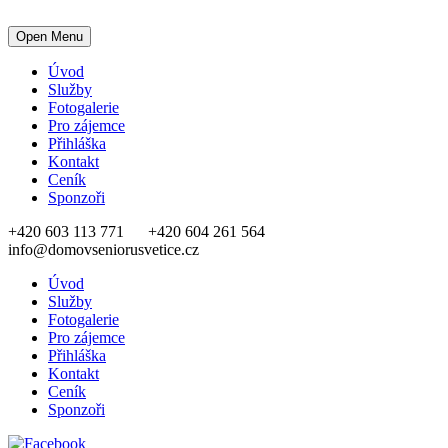
Open Menu
Úvod
Služby
Fotogalerie
Pro zájemce
Přihláška
Kontakt
Ceník
Sponzoři
+420 603 113 771
+420 604 261 564
info@domovseniorusvetice.cz
Úvod
Služby
Fotogalerie
Pro zájemce
Přihláška
Kontakt
Ceník
Sponzoři